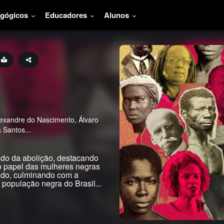
agógicos
Educadores
Alunos
exandre do Nascimento, Álvaro
a Santos
...
odo da abolição, destacando
 o papel das mulheres negras
íodo, culminando com a
 população negra do Brasil
...