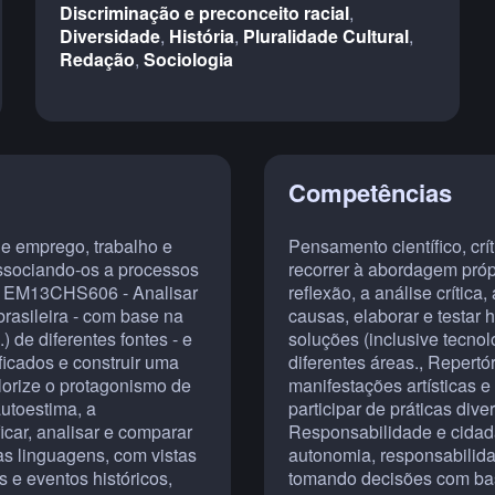
Discriminação e preconceito racial
,
Diversidade
,
História
,
Pluralidade Cultural
,
Redação
,
Sociologia
Competências
e emprego, trabalho e
Pensamento científico, críti
associando-os a processos
recorrer à abordagem própr
., EM13CHS606 - Analisar
reflexão, a análise crítica
rasileira - com base na
causas, elaborar e testar 
 de diferentes fontes - e
soluções (inclusive tecn
ficados e construir uma
diferentes áreas., Repertóri
alorize o protagonismo de
manifestações artísticas e
utoestima, a
participar de práticas diver
car, analisar e comparar
Responsabilidade e cidada
as linguagens, com vistas
autonomia, responsabilidad
 e eventos históricos,
tomando decisões com base