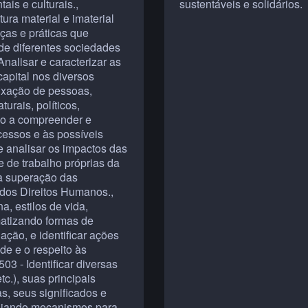
ais e culturais.,
sustentáveis e solidários.
ura material e imaterial
nças e práticas que
 de diferentes sociedades
alisar e caracterizar as
apital nos diversos
fixação de pessoas,
rais, políticos,
odo a compreender e
cessos e às possíveis
e analisar os impactos das
e de trabalho próprias da
à superação das
 dos Direitos Humanos.,
, estilos de vida,
matizando formas de
ação, e identificar ações
e e o respeito às
3 - Identificar diversas
tc.), suas principais
as, seus significados e
avaliando mecanismos para