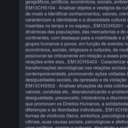
geográficos, políticos, econômicos, sociais, ambient
EM13CHS104 - Analisar objetos e vestígios da cult
de modo a identificar conhecimentos, valores, cre
caracterizam a identidade e a diversidade cultural
inseridas no tempo e no espaço., EM13CHS201 - An
dinâmicas das populações, das mercadorias e do c
continentes, com destaque para a mobilidade e a 
grupos humanos e povos, em função de eventos natu
econômicos, sociais, religiosos e culturais, de m
posicionar-se criticamente em relação a esses pro
relações entre eles., EM13CHS403 - Caracterizar 
transformações tecnológicas nas relações sociais 
contemporaneidade, promovendo ações voltadas 
desigualdades sociais, da opressão e da violação
EM13CHS502 - Analisar situações da vida cotidiana
valores, condutas etc., desnaturalizando e proble
desigualdade, preconceito, intolerância e discrimin
que promovam os Direitos Humanos, a solidariedad
diferenças e às liberdades individuais., EM13CHS50
formas de violência (física, simbólica, psicológica e
vítimas, suas causas sociais, psicológicas e afetiv
usos políticos, sociais e culturais, discutindo e 